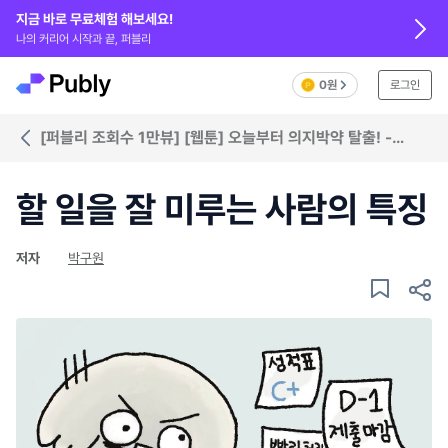
지금 바로 무료체험 해보세요!
나의 커리어 시작과 끝, 퍼블리
0원
로그인
[퍼블리 조회수 1만뷰] [웹툰] 오늘부터 의지박약 탈출! -
마음가짐 바꾸기 편
할 일을 잘 미루는 사람의 특징
저자
박구원