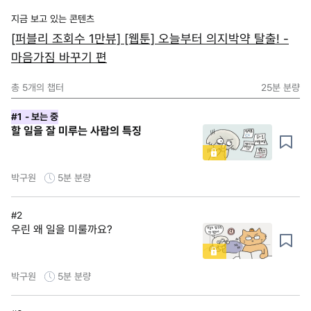
지금 보고 있는 콘텐츠
[퍼블리 조회수 1만뷰] [웹툰] 오늘부터 의지박약 탈출! -
마음가짐 바꾸기 편
총
5
개의 챕터
25분
분량
#1
- 보는 중
할 일을 잘 미루는 사람의 특징
박구원
5분
분량
#2
우린 왜 일을 미룰까요?
박구원
5분
분량