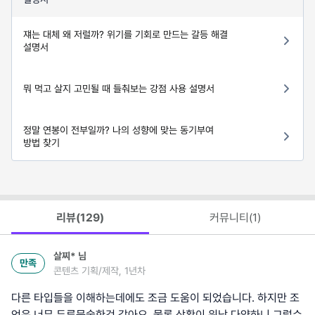
쟤는 대체 왜 저럴까? 위기를 기회로 만드는 갈등 해결
설명서
뭐 먹고 살지 고민될 때 들춰보는 강점 사용 설명서
정말 연봉이 전부일까? 나의 성향에 맞는 동기부여
방법 찾기
리뷰(
129
)
커뮤니티(
1
)
살찌*
님
만족
콘텐츠 기획/제작, 1년차
다른 타입들을 이해하는데에도 조금 도움이 되었습니다. 하지만 조
언은 너무 두루뭉술한것 같아요. 물론 상황이 워낙 다양하니 그럴수