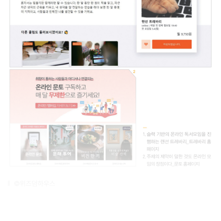
©위즈덤하우스