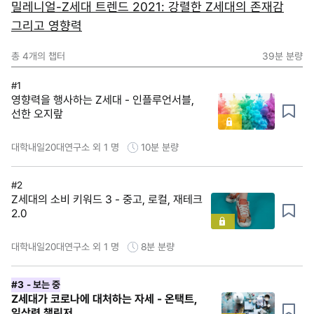
밀레니얼-Z세대 트렌드 2021: 강렬한 Z세대의 존재감
그리고 영향력
총
4
개의 챕터
39분
분량
#1
영향력을 행사하는 Z세대 - 인플루언서블,
선한 오지랖
대학내일20대연구소 외 1 명
10분
분량
#2
Z세대의 소비 키워드 3 - 중고, 로컬, 재테크
2.0
대학내일20대연구소 외 1 명
8분
분량
#3
- 보는 중
Z세대가 코로나에 대처하는 자세 - 온택트,
일상력 챌린저