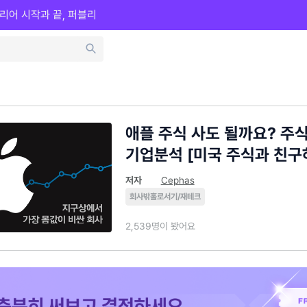
리어 시작과 끝, 퍼블리
애플 주식 사도 될까요? 주
기업분석 [미국 주식과 친구
저자
Cephas
회사밖홀로서기/재테크
2,539명이 봤어요