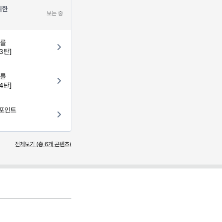
위한
보는 중
보를
3탄]
보를
4탄]
 포인트
전체보기 (총
6
개 콘텐츠)