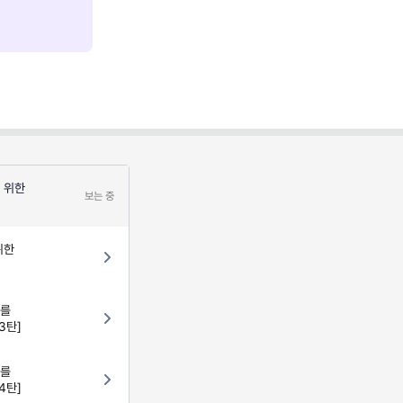
 위한
보는 중
위한
보를
3탄]
보를
4탄]