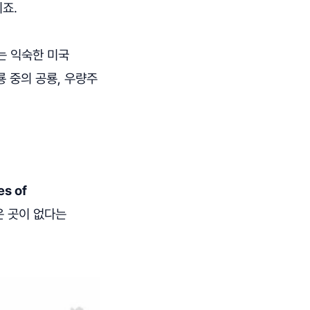
죠.
는 익숙한 미국
룡 중의 공룡, 우량주
es of
운 곳이 없다는