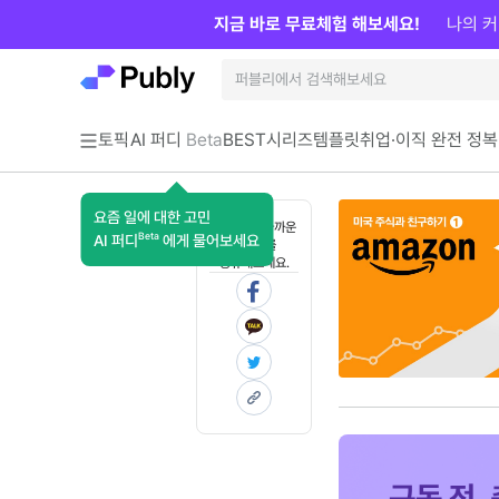
지금 바로 무료체험 해보세요!
나의 커
토픽
AI 퍼디
Beta
BEST
시리즈
템플릿
취업·이직 완전 정복
요즘 일에 대한 고민
혼자 보기 아까운
Beta
AI 퍼디
에게 물어보세요
콘텐츠를
공유해보세요.