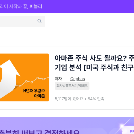
리어 시작과 끝, 퍼블리
아마존 주식 사도 될까요? 
기업 분석 [미국 주식과 친구
저자
Cephas
회사밖홀로서기/재테크
5,117명이 봤어요 • 84% 만족