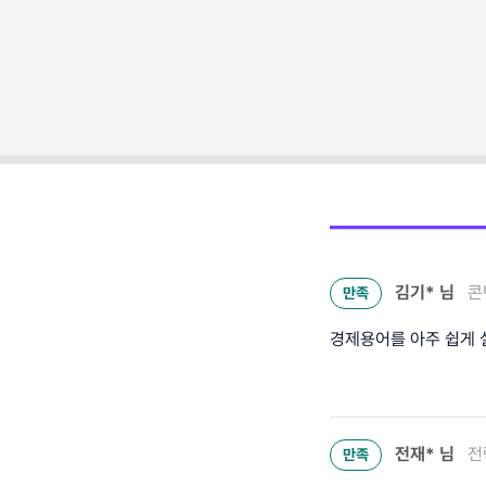
김기*
님
콘
만족
경제용어를 아주 쉽게 
전재*
님
전
만족