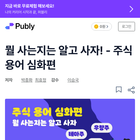
지금 바로 무료체험 해보세요!
나의 커리어 시작과 끝, 퍼블리
0원
로그인
뭘 사는지는 알고 사자! - 주식
용어 심화편
저자
박종화
최효정
감수
이승국