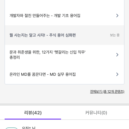
개발자와 절친 만들어주는 - 개발 기초 용어집
뭘 사는지는 알고 사자! - 주식 용어 심화편
보는 중
문과 취준생을 위한, 12가지 '헷갈리는 신입 직무'
총정리
온라인 MD를 꿈꾼다면 - MD 실무 용어집
전체보기 (총
12
개 콘텐츠)
리뷰(
42
)
커뮤니티(
0
)
오진*
님