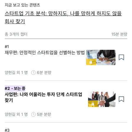
지금 보고 있는 콘텐츠
스타트업 기초 분석: 망하지도, 나를 망하게 하지도 않을
회사 찾기
총
3
개의 챕터
15분
분량
#1
재무편: 안정적인 스타트업을 선별하는 방법
양현길 외 1 명
6분
분량
#2
- 보는 중
사업편: 나와 어울리는 투자 단계 스타트업
찾기
양현길 외 1 명
5분
분량
#3