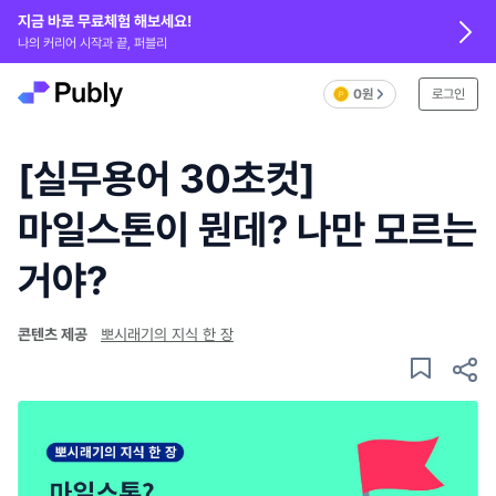
지금 바로 무료체험 해보세요!
나의 커리어 시작과 끝, 퍼블리
0원
로그인
[실무용어 30초컷]
마일스톤이 뭔데? 나만 모르는
거야?
콘텐츠 제공
뽀시래기의 지식 한 장