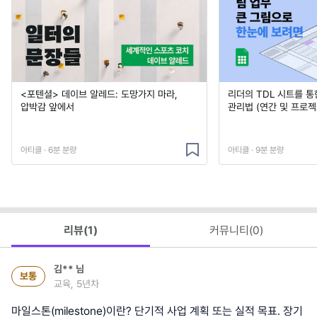
<포텐셜> 데이브 알레드: 도망가지 마라,
리더의 TDL 시트를 통
압박감 앞에서
관리법 (연간 및 프로젝
아티클 · 6분 분량
아티클 · 9분 분량
리뷰(
1
)
커뮤니티(
0
)
김**
님
보통
교육, 5년차
마일스톤(milestone)이란? 단기적 사업 계획 또는 실적 목표. 장기