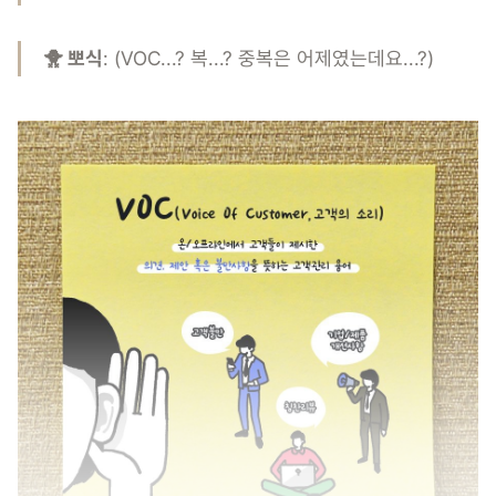
🐥 뽀식
: (VOC...? 복...? 중복은 어제였는데요...?)