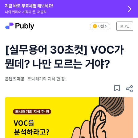
지금 바로 무료체험 해보세요!
나의 커리어 시작과 끝, 퍼블리
0원
로그인
[실무용어 30초컷] VOC가
뭔데? 나만 모르는 거야?
콘텐츠 제공
뽀시래기의 지식 한 장