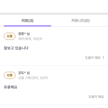
리뷰(
3
)
커뮤니티(
0
)
장준*
님
보통
재무/회계, 15년차
잘보고 있습니다
도움이 돼요
1
강도*
님
보통
상품 기획/관리, 3년차
유용해요
도움이 돼요