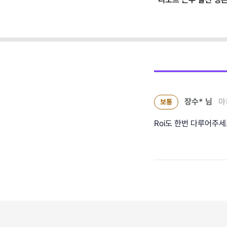
(+별책부록)
장수*
님
마
보통
Roi도 한번 다루어주세