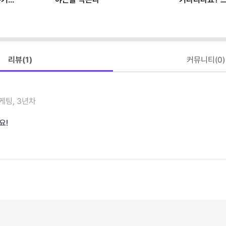
마케터가 AI로
리뷰(
1
)
커뮤니티(
0
)
케팅, 3년차
요!