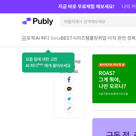
지금 바로 무료체험 해보세요!
나의 커
토픽
AI 퍼디
Beta
BEST
시리즈
템플릿
취업·이직 완전 정복
요즘 일에 대한 고민
혼자 보기 아까운
Beta
AI 퍼디
에게 물어보세요
콘텐츠를
공유해보세요.