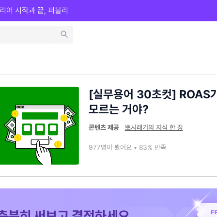
리어 시작과 끝, 퍼블리
[실무용어 30초컷] ROAS
모르는 거야?
콘텐츠 제공
뽀시래기의 지식 한 장
977명이 봤어요 • 83% 만족