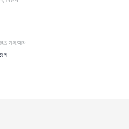
타, 14년차
텐츠 기획/제작
 정리