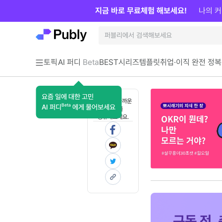
지금 바로 무료체험 해보세요!
나의 커
토픽
AI 퍼디
Beta
BEST
시리즈
템플릿
취업·이직 완전 정복
요즘 일에 대한 고민
혼자 보기 아까운
Beta
AI 퍼디
에게 물어보세요
콘텐츠를
공유해보세요.