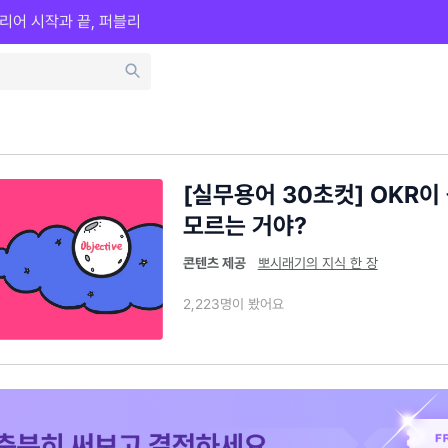
리어 시작과 끝, 퍼블리
[실무용어 30초컷] OKR이
모르는 거야?
콘텐츠 제공
뽀시래기의 지식 한 장
2,223명이 봤어요