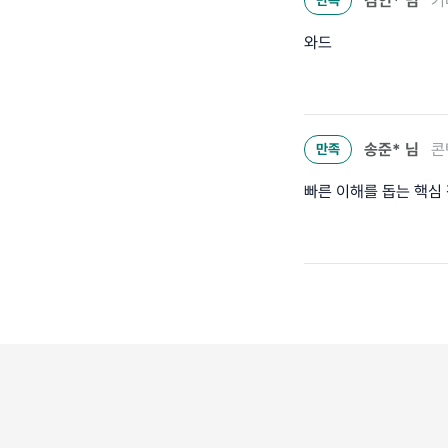
김인*
님
기
만족
와드
송준*
님
콘
만족
빠른 이해를 돕는 핵심