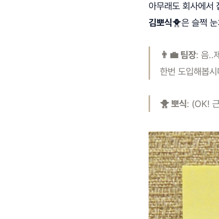
아무래도 회사에서 잡
김뽀식
🐥은 슬쩍 
👨‍💼 팀장
: 음
한번 도입해봅시다
🐥 뽀식
: (OK! 