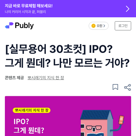
지금 바로 무료체험 해보세요!
나의 커리어 시작과 끝, 퍼블리
0원
로그인
[실무용어 30초컷] IPO?
그게 뭔데? 나만 모르는 거야?
콘텐츠 제공
뽀시래기의 지식 한 장