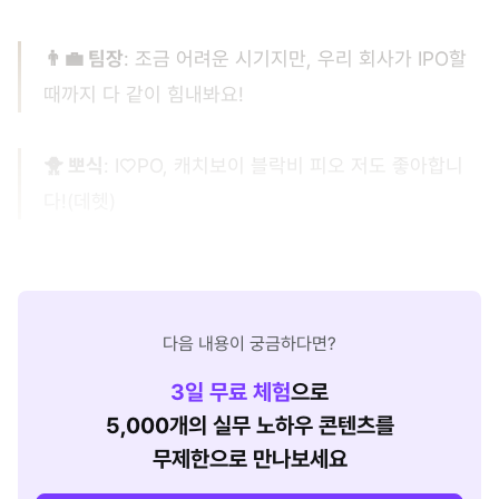
👨‍💼 팀장
: 조금 어려운 시기지만, 우리 회사가 IPO할
때까지 다 같이 힘내봐요!
🐥 뽀식
: I♡PO, 캐치보이 블락비 피오 저도 좋아합니
다!(데헷)
다음 내용이 궁금하다면?
3
일 무료 체험
으로
5,000개의 실무 노하우 콘텐츠를
무제한으로 만나보세요