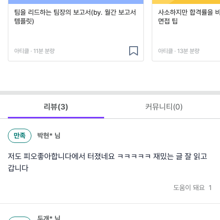
팀을 리드하는 팀장의 보고서(by. 월간 보고서
사소하지만 합격률을 
템플릿)
면접 팁
아티클 · 11분 분량
아티클 · 13분 분량
리뷰(
3
)
커뮤니티(
0
)
만족
박현*
님
저도 피오좋아합니다에서 터졌네요 ㅋㅋㅋㅋㅋ 재밌는 글 잘 읽고
갑니다
도움이 돼요
1
두개*
님