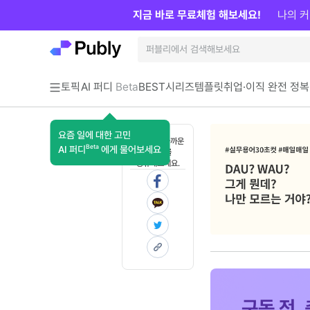
지금 바로 무료체험 해보세요!
나의 커
토픽
AI 퍼디
Beta
BEST
시리즈
템플릿
취업·이직 완전 정복
요즘 일에 대한 고민
혼자 보기 아까운
Beta
AI 퍼디
에게 물어보세요
콘텐츠를
공유해보세요.