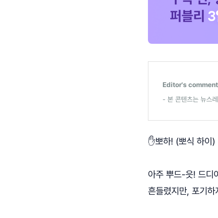
Editor's comment
- 본 콘텐츠는 뉴스
✋뽀하! (뽀식 하이)
아주 뿌드-읏! 드디
흔들렸지만, 포기하