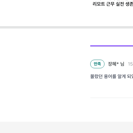
리모트 근무 실전 생
(+별책부록)
장혜*
님
1
만족
몰랐던 용어를 알게 되