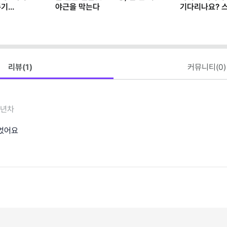
존기
야근을 막는다
기다리나요? 
마케터가 AI로
리뷰(
1
)
커뮤니티(
0
)
5년차
었어요