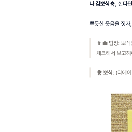
나 김뽀식
🐥, 한다
뿌듯한 웃음을 짓자
👨‍💼 팀장:
뽀식님
체크해서 보고해
🐥 뽀식
: (디에이