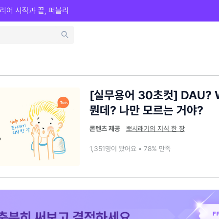
리어 시작과 끝, 퍼블리
[실무용어 30초컷] DAU? 
뭔데? 나만 모르는 거야?
콘텐츠 제공
뽀시래기의 지식 한 장
1,351명이 봤어요 • 78% 만족