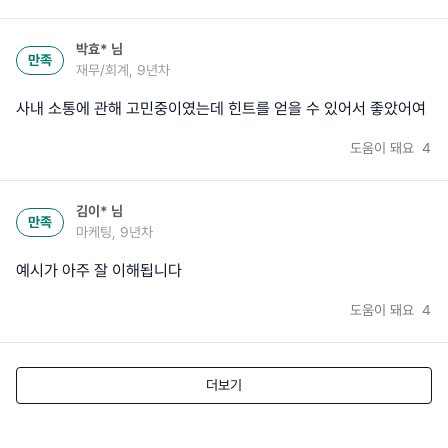
박효*
님
만족
재무/회계, 9년차
사내 소통에 관해 고민중이였는데 힌트를 얻을 수 있어서 좋았어여
도움이 돼요
4
김이*
님
만족
마케팅, 9년차
예시가 아주 잘 이해됩니다
도움이 돼요
4
더보기