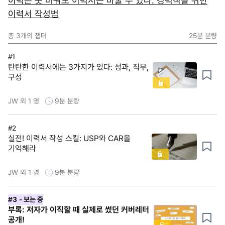
이력은 못 바꿔도 이력서는 바꿀 수 있다: 경력직을 위한
이력서 작성법
총
3
개의 챕터
25분
분량
#1
탄탄한 이력서에는 3가지가 있다: 성과, 직무,
구성
JW 외 1 명
9분
분량
#2
실전! 이력서 작성 스킬: USP와 CAR을
기억해라
JW 외 1 명
9분
분량
#3
- 보는 중
부록: 저자가 이직할 때 실제로 썼던 커버레터
공개!