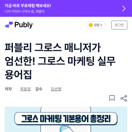
지금 바로 무료체험 해보세요!
나의 커리어 시작과 끝, 퍼블리
0원
로그인
퍼블리 그로스 매니저가
엄선한! 그로스 마케팅 실무
용어집
저자
최효정
감수
김선영