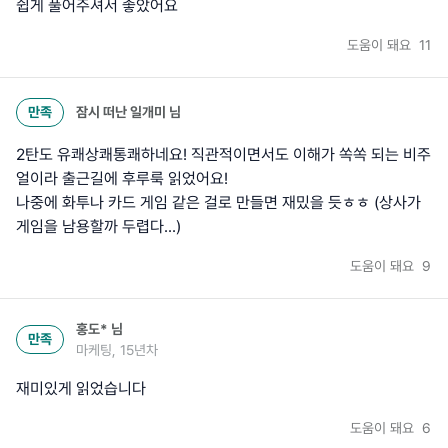
쉽게 풀어주셔서 좋았어요
도움이 돼요
11
만족
잠시 떠난 일개미
님
2탄도 유쾌상쾌통쾌하네요! 직관적이면서도 이해가 쏙쏙 되는 비주
얼이라 출근길에 후루룩 읽었어요!
나중에 화투나 카드 게임 같은 걸로 만들면 재밌을 듯ㅎㅎ (상사가
게임을 남용할까 두렵다...)
도움이 돼요
9
홍도*
님
만족
마케팅, 15년차
재미있게 읽었습니다
도움이 돼요
6