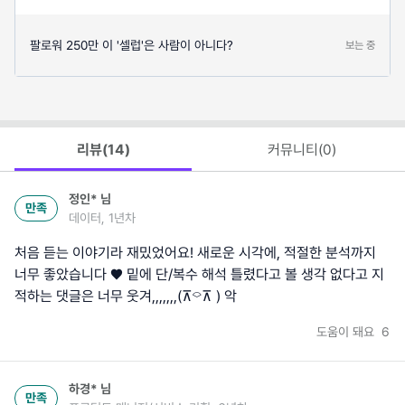
팔로워 250만 이 '셀럽'은 사람이 아니다?
보는 중
리뷰(
14
)
커뮤니티(
0
)
정인*
님
만족
데이터, 1년차
처음 듣는 이야기라 재밌었어요! 새로운 시각에, 적절한 분석까지
너무 좋았습니다 ♥ 밑에 단/복수 해석 틀렸다고 볼 생각 없다고 지
적하는 댓글은 너무 웃겨,,,,,,,(⊼⌔⊼ ) 악
도움이 돼요
6
하경*
님
만족