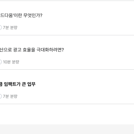
랜드다움'이란 무엇인가?
7분
분량
예산으로 광고 효율을 극대화하려면?
10분
분량
큼 임팩트가 큰 업무
7분
분량