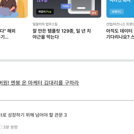
일잘러의 업무스킬
산업/비즈니스 트렌
다" 해외
잘 만든 템플릿 129종, 일 년 치
아직도 데이터
존기
야근을 막는다
기다리나요? 
마케터가 AI로
버원! 멘붕 온 마케터 김대리를 구하라
터로 성장하기 위해 넘어야 할 관문 3
3분
분량