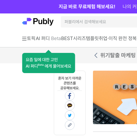
지금 바로 무료체험 해보세요!
나의 커
토픽
AI 퍼디
Beta
BEST
시리즈
템플릿
취업·이직 완전 정복
위기탈출 마케팅 
요즘 일에 대한 고민
Beta
AI 퍼디
에게 물어보세요
혼자 보기 아까운
콘텐츠를
공유해보세요.