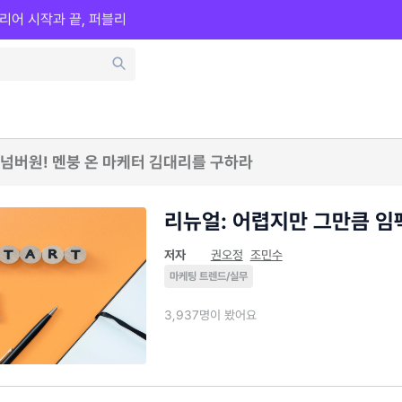
리어 시작과 끝, 퍼블리
넘버원! 멘붕 온 마케터 김대리를 구하라
리뉴얼: 어렵지만 그만큼 임
저자
권오정
조민수
마케팅 트렌드/실무
3,937명이 봤어요