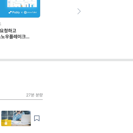
Next
드
 요청하고
스노우플레이크
 일하는 법
27분
분량