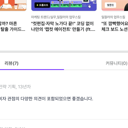
마케팅 트렌드/실무,일잘러의 업무스킬
일잘러의 업무스킬
할까? 마흔
"컷편집·자막 노가다 끝!" 코딩 없이
"또 깜빡했어요
 탈출 가이드
나만의 '캡컷 에이전트' 만들기 (ft.
체크 보드 노션
클로드)
리뷰(
7
)
커뮤니티(
0
)
전략 기획, 13년차
비자 관점의 다양한 의견이 포함되었으면 좋겠습니다.