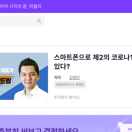
리어 시작과 끝, 퍼블리
스마트폰으로 제2의 코로나1
있다?
저자
김영인
산업/비즈니스 트렌드
912명이 봤어요