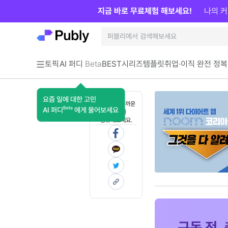
지금 바로 무료체험 해보세요!
나의 커
토픽
AI 퍼디
Beta
BEST
시리즈
템플릿
취업·이직 완전 정복
요즘 일에 대한 고민
혼자 보기 아까운
Beta
AI 퍼디
에게 물어보세요
콘텐츠를
공유해보세요.