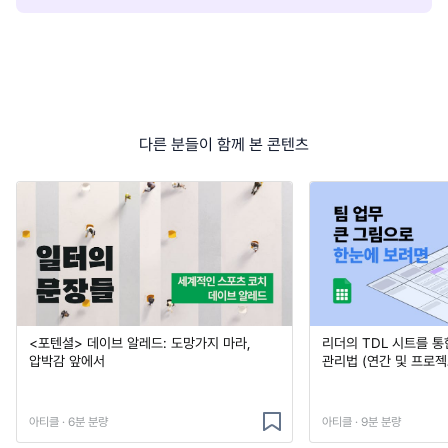
다른 분들이 함께 본 콘텐츠
<포텐셜> 데이브 알레드: 도망가지 마라,
리더의 TDL 시트를 통
압박감 앞에서
관리법 (연간 및 프로젝
아티클 · 6분 분량
아티클 · 9분 분량