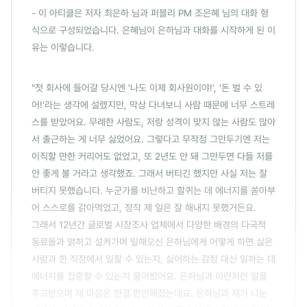
- 이 아티클은 저자 최은하 님과 퍼블리 PM 조은혜 님의 대화 형
식으로 구성되었습니다. 은혜님이 은하님과 대화를 시작하게 된 이
유는 이렇습니다.
"첫 회사에 들어갈 당시엔 '나도 이제 회사원이야!', '돈 벌 수 있
어!'라는 생각에 설렜지만, 막상 다녀보니 사람 때문에 너무 스트레
스를 받았어요. 무례한 사람도, 저랑 성격이 맞지 않는 사람도 많아
서 출근하는 게 너무 싫었어요. 그렇다고 무작정 그만두기엔 저는
이직할 만한 커리어도 없었고, 또 2년도 안 돼 그만두면 다들 저를
안 좋게 볼 거라고 생각했죠. 그래서 버티긴 했지만 사실 저는 잘
버티지 못했습니다. 누군가를 비난하고 할퀴는 데 에너지를 쏟아부
어 스스로를 갉아먹었고, 정작 제 일은 잘 해내지 못했거든요.
그래서 12년간 글로벌 시장조사 업체에서 다양한 배경의 다국적
동료들과 얽히고 설켜가며 일해오신 은하님에게 어떻게 하면 싫은
사람과 한 직장에서 일할 수 있는지, 싫어하는 감정 대신 일하는 데
에너지를 집중할 수 있는지 물어봤어요. 은하님과 이런저런 말을
주고받으며 제 마음은 한결 편안해졌는데요. 은하님과 제가 나눈