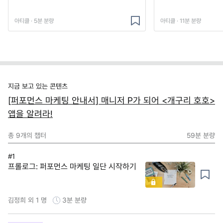
아티클 · 5분 분량
아티클 · 11분 분량
지금 보고 있는 콘텐츠
[퍼포먼스 마케팅 안내서] 매니저 P가 되어 <개구리 호호>
앱을 알려라!
총
9
개의 챕터
59분
분량
#1
프롤로그: 퍼포먼스 마케팅 일단 시작하기
김정희 외 1 명
3분
분량