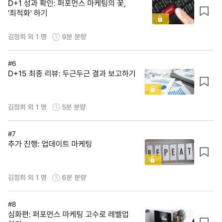
D+1 성과 확인: 퍼포먼스 마케팅의 꽃,
'최적화' 하기
김정희 외 1 명
9분
분량
#6
D+15 최종 리뷰: 두근두근 결과 보고하기
김정희 외 1 명
5분
분량
#7
추가 진행: 업데이트 마케팅
김정희 외 1 명
6분
분량
#8
심화편: 퍼포먼스 마케팅 고수로 레벨업