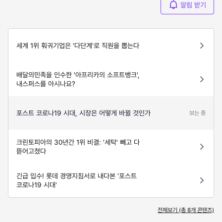
알림 받기
세계 1위 훠궈기업은 '다단계'로 직원을 뽑는다
배달의민족을 인수한 '아프리카의 소프트뱅크',
내스퍼스를 아시나요?
포스트 코로나19 시대, 시장은 어떻게 바뀔 것인가
보는 중
크린토피아의 30년간 1위 비결: '세탁' 빼고 다
뜯어고쳤다
긴급 입수! 롯데 경영지침서로 내다본 '포스트
코로나19 시대'
전체보기 (총
8
개 콘텐츠)