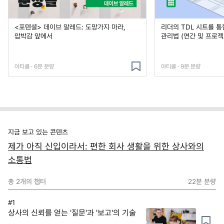
<포텐셜> 데이브 알레드: 도망가지 마라,
리더의 TDL 시트를 통
압박감 앞에서
관리법 (연간 및 프로젝
아티클 · 6분 분량
아티클 · 9분 분량
지금 보고 있는 콘텐츠
제가 아직 신입이라서: 편한 회사 생활을 위한 상사와의
소통법
총
2
개의 챕터
22분
분량
#1
상사의 신뢰를 얻는 '질문'과 '보고'의 기술