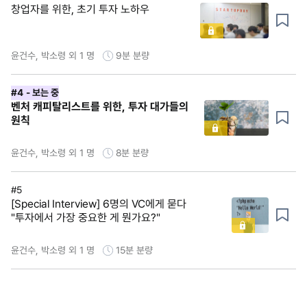
창업자를 위한, 초기 투자 노하우
윤건수, 박소령 외 1 명
9분
분량
#4
- 보는 중
벤처 캐피탈리스트를 위한, 투자 대가들의
원칙
윤건수, 박소령 외 1 명
8분
분량
#5
[Special Interview] 6명의 VC에게 묻다
"투자에서 가장 중요한 게 뭔가요?"
윤건수, 박소령 외 1 명
15분
분량