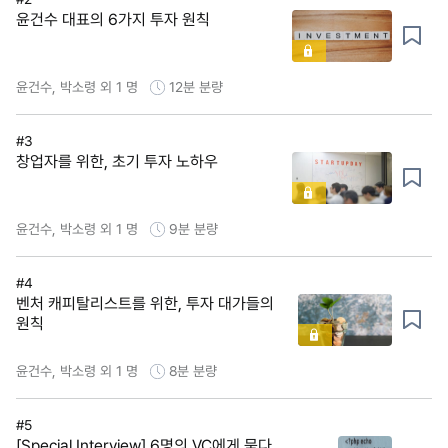
윤건수 대표의 6가지 투자 원칙
윤건수, 박소령 외 1 명
12분
분량
#3
창업자를 위한, 초기 투자 노하우
윤건수, 박소령 외 1 명
9분
분량
#4
벤처 캐피탈리스트를 위한, 투자 대가들의
원칙
윤건수, 박소령 외 1 명
8분
분량
#5
[Special Interview] 6명의 VC에게 묻다