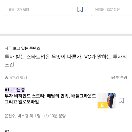
웹북 · 2개 챕터
아티클 · 13분 분량
지금 보고 있는 콘텐츠
투자 받는 스타트업은 무엇이 다른가: VC가 말하는 투자의
조건
총
5
개의 챕터
54분
분량
#1
- 보는 중
투자 비하인드 스토리: 배달의 민족, 배틀그라운드
그리고 옐로모바일
윤건수, 박소령 외 1 명
10분
분량
#2