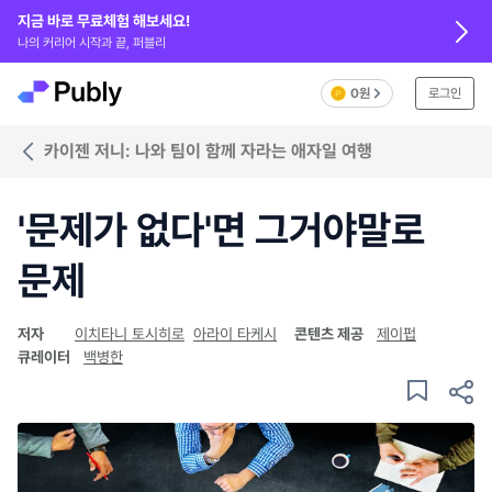
지금 바로 무료체험 해보세요!
나의 커리어 시작과 끝, 퍼블리
0원
로그인
카이젠 저니: 나와 팀이 함께 자라는 애자일 여행
'문제가 없다'면 그거야말로
문제
저자
이치타니 토시히로
아라이 타케시
콘텐츠 제공
제이펍
큐레이터
백병한