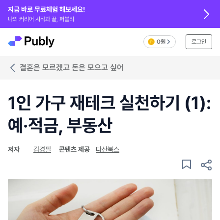
지금 바로 무료체험 해보세요!
나의 커리어 시작과 끝, 퍼블리
0원
로그인
결혼은 모르겠고 돈은 모으고 싶어
1인 가구 재테크 실천하기 (1):
예·적금, 부동산
저자
김경필
콘텐츠 제공
다산북스