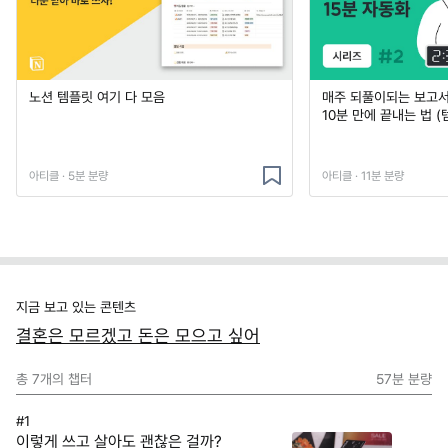
노션 템플릿 여기 다 모음
매주 되풀이되는 보고서 
10분 만에 끝내는 법 (
아티클 · 5분 분량
아티클 · 11분 분량
지금 보고 있는 콘텐츠
결혼은 모르겠고 돈은 모으고 싶어
총
7
개의 챕터
57분
분량
#1
이렇게 쓰고 살아도 괜찮은 걸까?