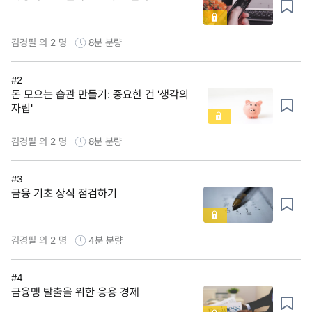
김경필 외 2 명
8분
분량
#2
돈 모으는 습관 만들기: 중요한 건 '생각의
자립'
김경필 외 2 명
8분
분량
#3
금융 기초 상식 점검하기
김경필 외 2 명
4분
분량
#4
금융맹 탈출을 위한 응용 경제