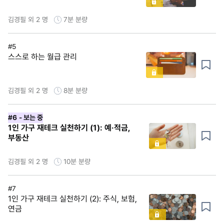
김경필 외 2 명
7분
분량
#5
스스로 하는 월급 관리
김경필 외 2 명
8분
분량
#6
- 보는 중
1인 가구 재테크 실천하기 (1): 예·적금,
부동산
김경필 외 2 명
10분
분량
#7
1인 가구 재테크 실천하기 (2): 주식, 보험,
연금