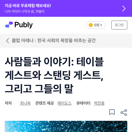
지금 바로 무료체험 해보세요!
나의 커리어 시작과 끝, 퍼블리
0원
로그인
클럽 아레나 : 한국 사회의 욕망을 비추는 공간
사람들과 이야기: 테이블
게스트와 스탠딩 게스트,
그리고 그들의 말
저자
최나욱
콘텐츠 제공
에이도스
큐레이터
박찬용