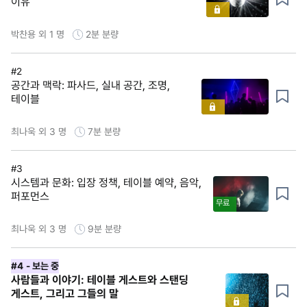
이유
박찬용 외 1 명
2분
분량
#2
공간과 맥락: 파사드, 실내 공간, 조명,
테이블
최나욱 외 3 명
7분
분량
#3
시스템과 문화: 입장 정책, 테이블 예약, 음악,
퍼포먼스
무료
최나욱 외 3 명
9분
분량
#4
- 보는 중
사람들과 이야기: 테이블 게스트와 스탠딩
게스트, 그리고 그들의 말