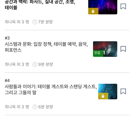
공간과 맥락: 파사드, 실내 공간, 조명,
테이블
최나욱 외 3 명
7분
분량
#3
시스템과 문화: 입장 정책, 테이블 예약, 음악,
퍼포먼스
무료
최나욱 외 3 명
9분
분량
#4
사람들과 이야기: 테이블 게스트와 스탠딩 게스트,
그리고 그들의 말
최나욱 외 3 명
6분
분량