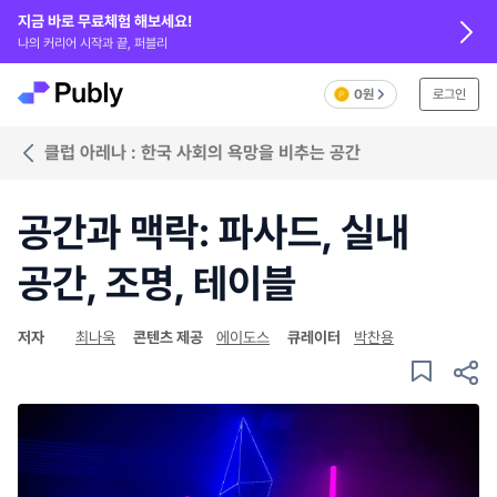
지금 바로 무료체험 해보세요!
나의 커리어 시작과 끝, 퍼블리
0원
로그인
클럽 아레나 : 한국 사회의 욕망을 비추는 공간
공간과 맥락: 파사드, 실내
공간, 조명, 테이블
저자
최나욱
콘텐츠 제공
에이도스
큐레이터
박찬용