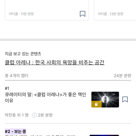
아티클 · 11분 분량
아티클 · 13분 분량
지금 보고 있는 콘텐츠
클럽 아레나 : 한국 사회의 욕망을 비추는 공간
총
4
개의 챕터
24분
분량
#1
큐레이터의 말: <클럽 아레나>가 좋은 책인
이유
박찬용 외 1 명
2분
분량
#2
- 보는 중