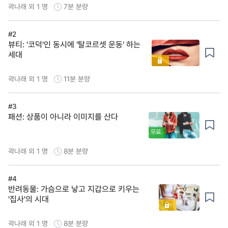
곽나래 외 1 명
7분
분량
#2
뷰티: '코덕'인 동시에 '탈코르셋 운동' 하는
세대
곽나래 외 1 명
11분
분량
#3
패션: 상품이 아니라 이미지를 산다
무료
곽나래 외 1 명
8분
분량
#4
반려동물: 가슴으로 낳고 지갑으로 키우는
'집사'의 시대
곽나래 외 1 명
8분
분량