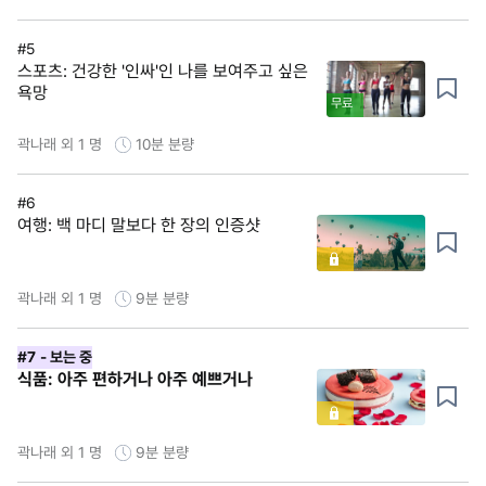
#5
스포츠: 건강한 '인싸'인 나를 보여주고 싶은
욕망
무료
곽나래 외 1 명
10분
분량
#6
여행: 백 마디 말보다 한 장의 인증샷
곽나래 외 1 명
9분
분량
#7
- 보는 중
식품: 아주 편하거나 아주 예쁘거나
곽나래 외 1 명
9분
분량