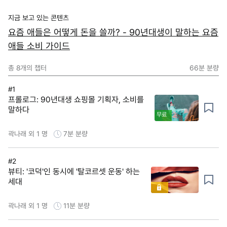
지금 보고 있는 콘텐츠
요즘 애들은 어떻게 돈을 쓸까? - 90년대생이 말하는 요즘
애들 소비 가이드
총
8
개의 챕터
66분
분량
#1
프롤로그: 90년대생 쇼핑몰 기획자, 소비를
말하다
무료
곽나래 외 1 명
7분
분량
#2
뷰티: '코덕'인 동시에 '탈코르셋 운동' 하는
세대
곽나래 외 1 명
11분
분량