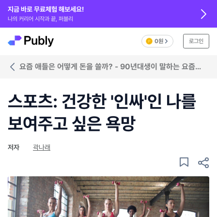
지금 바로 무료체험 해보세요!
나의 커리어 시작과 끝, 퍼블리
0원
로그인
요즘 애들은 어떻게 돈을 쓸까? - 90년대생이 말하는 요즘
애들 소비 가이드
스포츠: 건강한 '인싸'인 나를
보여주고 싶은 욕망
저자
곽나래