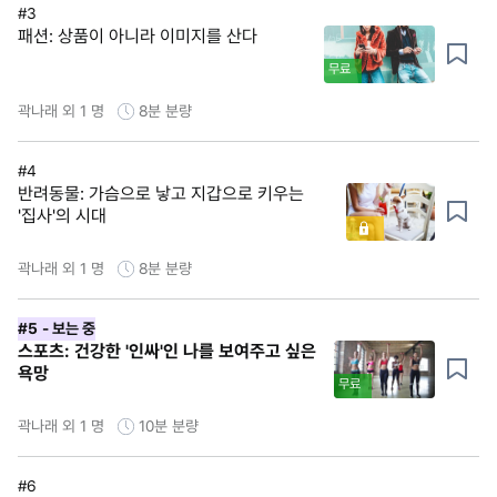
#3
패션: 상품이 아니라 이미지를 산다
무료
곽나래 외 1 명
8분
분량
#4
반려동물: 가슴으로 낳고 지갑으로 키우는
'집사'의 시대
곽나래 외 1 명
8분
분량
#5
- 보는 중
스포츠: 건강한 '인싸'인 나를 보여주고 싶은
욕망
무료
곽나래 외 1 명
10분
분량
#6