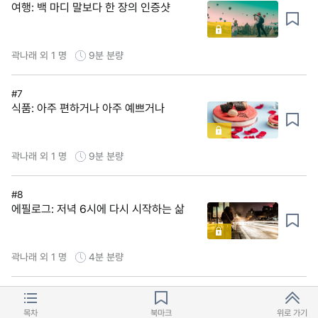
여행: 백 마디 말보다 한 장의 인증샷
곽나래 외 1 명
9분
분량
#7
식품: 아주 편하거나 아주 예쁘거나
곽나래 외 1 명
9분
분량
#8
에필로그: 저녁 6시에 다시 시작하는 삶
곽나래 외 1 명
4분
분량
목차
북마크
위로 가기