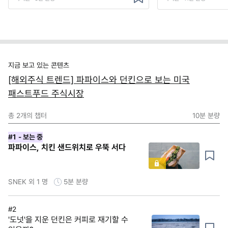
지금 보고 있는 콘텐츠
[해외주식 트렌드] 파파이스와 던킨으로 보는 미국
패스트푸드 주식시장
총
2
개의 챕터
10분
분량
#1
- 보는 중
파파이스, 치킨 샌드위치로 우뚝 서다
SNEK 외 1 명
5분
분량
#2
'도넛'을 지운 던킨은 커피로 재기할 수