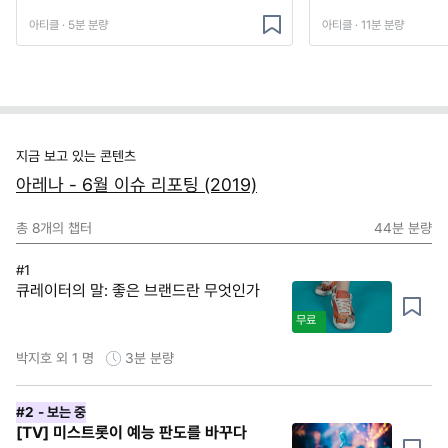
아티클 · 5분 분량
아티클 · 11분 분량
지금 보고 있는 콘텐츠
아레나 - 6월 이슈 리포팅 (2019)
총
8
개의 챕터
44분
분량
#1
큐레이터의 말: 좋은 브랜드란 무엇인가
무료
박지호 외 1 명
3분
분량
#2
- 보는 중
[TV] 미스트롯이 예능 판도를 바꾸다