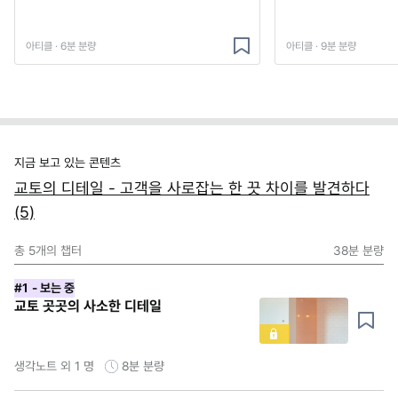
아티클 · 6분 분량
아티클 · 9분 분량
지금 보고 있는 콘텐츠
교토의 디테일 - 고객을 사로잡는 한 끗 차이를 발견하다
(5)
총
5
개의 챕터
38분
분량
#1
- 보는 중
교토 곳곳의 사소한 디테일
생각노트 외 1 명
8분
분량