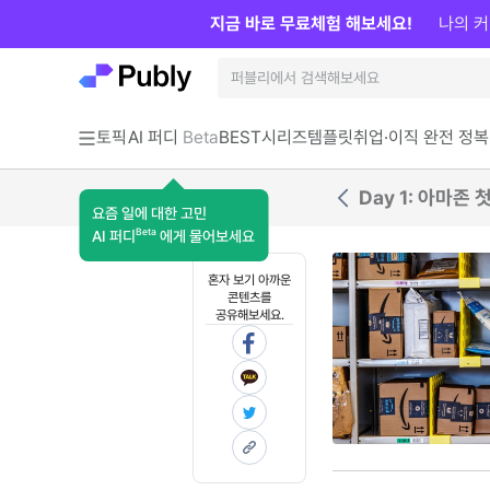
지금 바로 무료체험 해보세요!
나의 커
토픽
AI 퍼디
Beta
BEST
시리즈
템플릿
취업·이직 완전 정복
Day 1: 아마존
요즘 일에 대한 고민
Beta
AI 퍼디
에게 물어보세요
혼자 보기 아까운
콘텐츠를
공유해보세요.