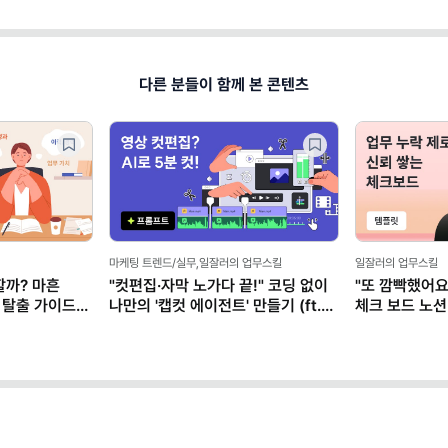
다른 분들이 함께 본 콘텐츠
마케팅 트렌드/실무,일잘러의 업무스킬
일잘러의 업무스킬
할까? 마흔
"컷편집·자막 노가다 끝!" 코딩 없이
"또 깜빡했어요
 탈출 가이드
나만의 '캡컷 에이전트' 만들기 (ft.
체크 보드 노션
클로드)