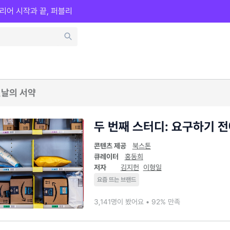
리어 시작과 끝, 퍼블리
 첫날의 서약
두 번째 스터디: 요구하기 
콘텐츠 제공
북스톤
큐레이터
홍동희
저자
김지헌
이형일
요즘 뜨는 브랜드
3,141명이 봤어요 • 92% 만족