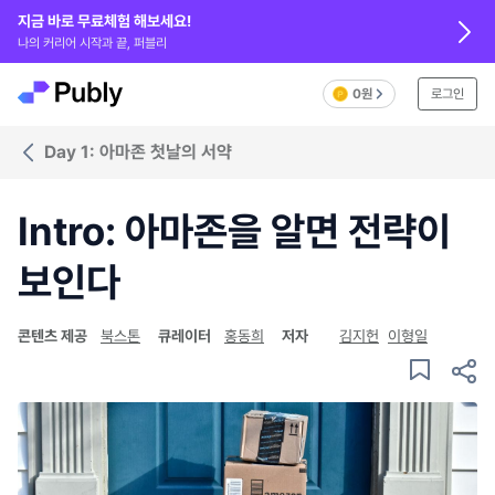
지금 바로 무료체험 해보세요!
나의 커리어 시작과 끝, 퍼블리
0원
로그인
Day 1: 아마존 첫날의 서약
Intro: 아마존을 알면 전략이
보인다
콘텐츠 제공
북스톤
큐레이터
홍동희
저자
김지헌
이형일