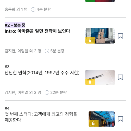
홍동희 외 1 명
4분
분량
#2
- 보는 중
Intro: 아마존을 알면 전략이 보인다
김지헌, 이형일 외 3 명
5분
분량
#3
단단한 원칙(2014년, 1997년 주주 서한)
김지헌, 이형일 외 3 명
22분
분량
#4
첫 번째 스터디: 고객에게 최고의 경험을
제공한다