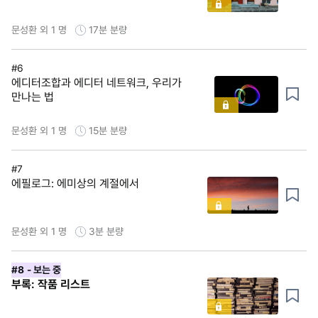
문성환 외 1 명
17분
분량
#6
에디터조합과 에디터 네트워크, 우리가
만나는 법
문성환 외 1 명
15분
분량
#7
에필로그: 에미상의 계절에서
문성환 외 1 명
3분
분량
#8
- 보는 중
부록: 작품 리스트