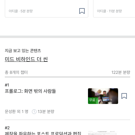
아티클 · 5분 분량
아티클 · 11분 분량
지금 보고 있는 콘텐츠
미드 비하인드 더 씬
총
8
개의 챕터
122분
분량
#1
프롤로그: 화면 밖의 사람들
무료
문성환 외 1 명
13분
분량
#2
제작을 좌우하는 포스트 프로덕션과 편집