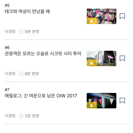
#5
테크와 여성이 만났을 때
이경희
9분
분량
#6
관광객은 모르는 오슬로 시크릿 시티 투어
이경희
8분
분량
#7
에필로그: 긴 여운으로 남은 OIW 2017
이경희
3분
분량