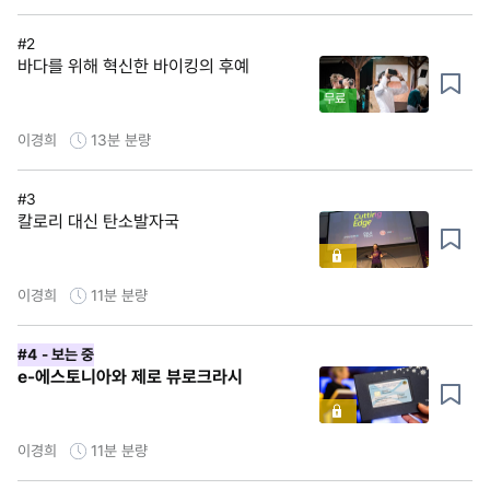
#2
바다를 위해 혁신한 바이킹의 후예
무료
이경희
13분
분량
#3
칼로리 대신 탄소발자국
이경희
11분
분량
#4
- 보는 중
e-에스토니아와 제로 뷰로크라시
이경희
11분
분량