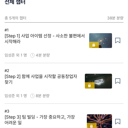
전체 챕터
총
5
개의 챕터
38분
분량
#1
[Step 1] 사업 아이템 선정 - 사소한 불편에서
시작해라
임성준 외 1 명
4분
분량
#2
[Step 2] 함께 사업을 시작할 공동창업자
찾기
임성준 외 1 명
8분
분량
#3
[Step 3] 팀 빌딩 - 가장 중요하고, 가장
어려운 일