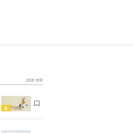
26분
분량