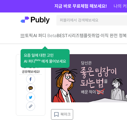
지금 바로 무료체험 해보세요!
나의 커
토픽
AI 퍼디
Beta
BEST
시리즈
템플릿
취업·이직 완전 정복
요즘 일에 대한 고민
Beta
AI 퍼디
에게 물어보세요
지금 인사이트가
필요한 분께
공유해보세요!
북마크