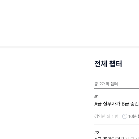
전체 챕터
총
2
개의 챕터
#1
A급 실무자가 B급 중
김영인 외 1 명
10분
#2