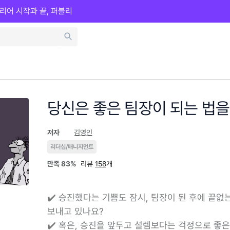
리어 시작과 끝, 퍼블리
당신은 좋은 팀장이 되는 법을
저자
김영인
리더십/매니지먼트
만족
83%
리뷰
158
개
✔️ 승진했다는 기쁨도 잠시, 팀장이 된 후에 끝
보내고 있나요?
✔️ 혹은, 승진을 앞두고 설렘보다는 걱정으로 좋