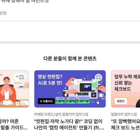
 위해 갖춰야 할 마인드셋
분량
다른 분들이 함께 본 콘텐츠
마케팅 트렌드/실무,일잘러의 업무스킬
일잘러의 업무스킬
할까? 마흔
"컷편집·자막 노가다 끝!" 코딩 없이
"또 깜빡했어요
 탈출 가이드
나만의 '캡컷 에이전트' 만들기 (ft.
체크 보드 노션
클로드)