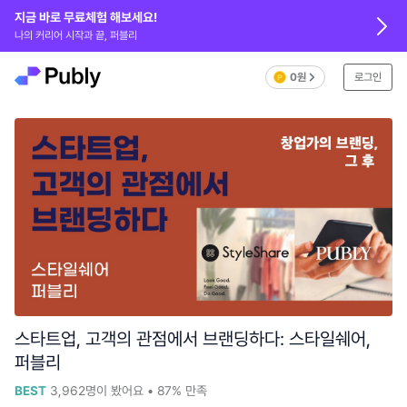
지금 바로 무료체험 해보세요!
나의 커리어 시작과 끝, 퍼블리
0원
로그인
스타트업, 고객의 관점에서 브랜딩하다: 스타일쉐어,
퍼블리
BEST
3,962
명이 봤어요
•
87%
만족