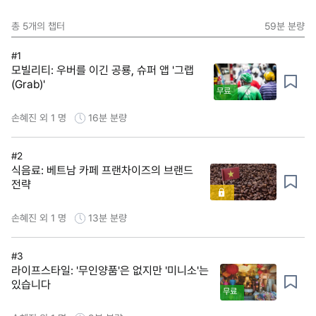
총
5
개의 챕터
59분
분량
#1
모빌리티: 우버를 이긴 공룡, 슈퍼 앱 '그랩
(Grab)'
무료
손혜진 외 1 명
16분
분량
#2
식음료: 베트남 카페 프랜차이즈의 브랜드
전략
손혜진 외 1 명
13분
분량
#3
라이프스타일: '무인양품'은 없지만 '미니소'는
있습니다
무료