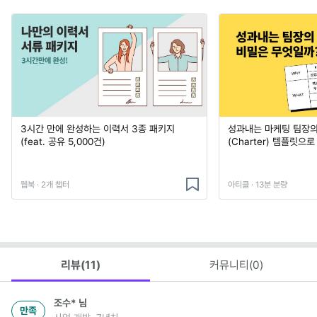
3시간 만에 완성하는 이력서 3종 패키지
성과내는 마케팅 팀장의
(feat. 공유 5,000건)
(Charter) 템플릿으
웹북 · 2개 챕터
아티클 · 13분 분량
리뷰(
11
)
커뮤니티(
0
)
조수*
님
만족