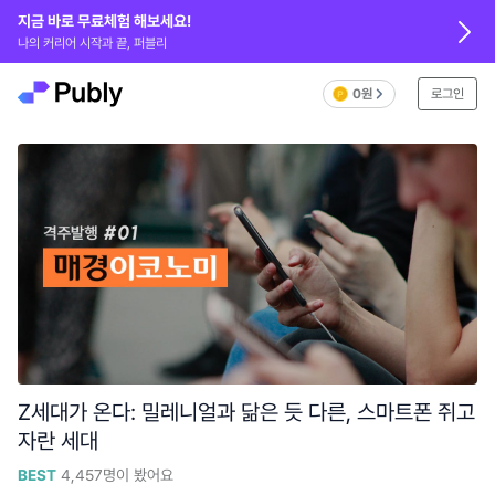
지금 바로 무료체험 해보세요!
나의 커리어 시작과 끝, 퍼블리
0원
로그인
Z세대가 온다: 밀레니얼과 닮은 듯 다른, 스마트폰 쥐고
자란 세대
BEST
4,457
명이 봤어요