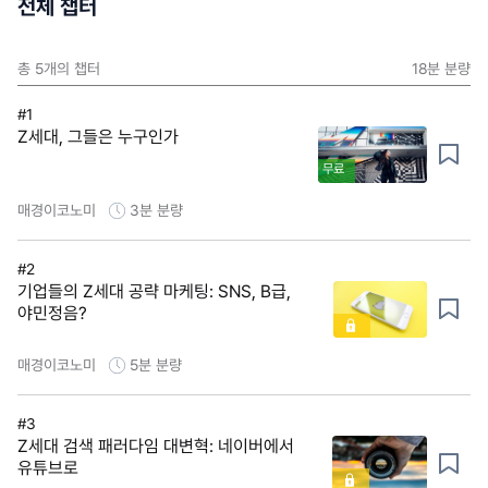
전체 챕터
총
5
개의 챕터
18분
분량
#1
Z세대, 그들은 누구인가
무료
매경이코노미
3분
분량
#2
기업들의 Z세대 공략 마케팅: SNS, B급,
야민정음?
매경이코노미
5분
분량
#3
Z세대 검색 패러다임 대변혁: 네이버에서
유튜브로