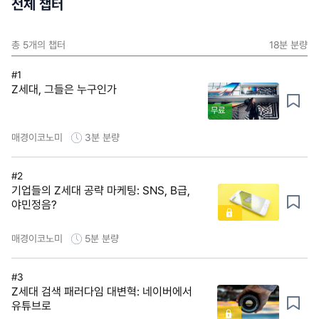
전체 챕터
총
5
개의 챕터
18분
분량
#1
Z세대, 그들은 누구인가
무료
매경이코노미
3분
분량
#2
기업들의 Z세대 공략 마케팅: SNS, B급,
야민정음?
매경이코노미
5분
분량
#3
Z세대 검색 패러다임 대변혁: 네이버에서
유튜브로