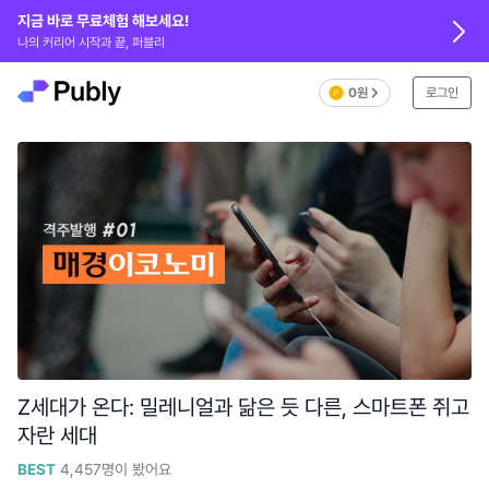
지금 바로 무료체험 해보세요!
나의 커리어 시작과 끝, 퍼블리
0원
로그인
Z세대가 온다: 밀레니얼과 닮은 듯 다른, 스마트폰 쥐고
자란 세대
BEST
4,457
명이 봤어요