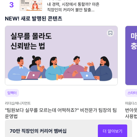
3
내 경력, 시장에서 통할까? 마흔
직장인의 커리어 불안 탈출
가이드 (템플릿 제공)
NEW! 새로 발행된 콘텐츠
임팩터
스타터
리더십/매니지먼트
마음다스
"팀원보다 실무를 모르는데 어떡하죠?" 비전문가 팀장의 팀
번아웃
운영법
사용법
70만 직장인의 커리어 멤버십
더 알아보기