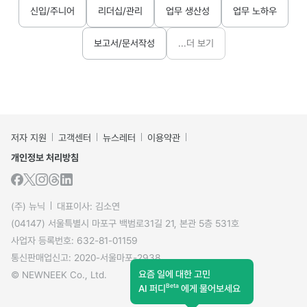
신입/주니어
리더십/관리
업무 생산성
업무 노하우
보고서/문서작성
...더 보기
저자 지원
고객센터
뉴스레터
이용약관
개인정보 처리방침
(주) 뉴닉
대표이사: 김소연
(04147) 서울특별시 마포구 백범로31길 21, 본관 5층 531호
사업자 등록번호: 632-81-01159
통신판매업신고: 2020-서울마포-2938
요즘 일에 대한 고민
© NEWNEEK Co., Ltd.
Beta
AI 퍼디
에게 물어보세요