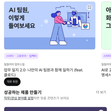
·
·
스타터
그로우어
임팩터
스타터
일잘러의 업무스킬
일잘러의
업무 일지 2.0: 나만의 AI 팀원과 함께 일하기 (feat.
AI로
클로드)
명세서
직무
추천
성공하는 제품 만들기
더 보기
직무/관심 분야를 설정
하면 맞춤 콘텐츠가 보여요