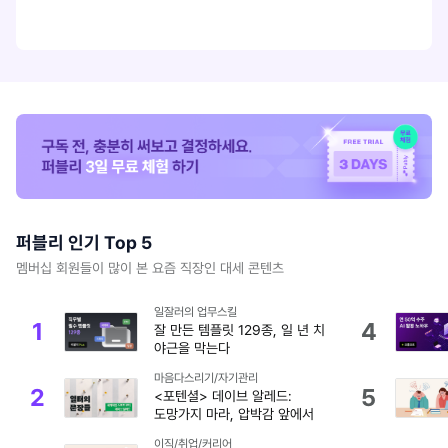
퍼블리 인기 Top 5
멤버십 회원들이 많이 본 요즘 직장인 대세 콘텐츠
일잘러의 업무스킬
1
4
잘 만든 템플릿 129종, 일 년 치
야근을 막는다
마음다스리기/자기관리
2
5
<포텐셜> 데이브 알레드:
도망가지 마라, 압박감 앞에서
이직/취업/커리어