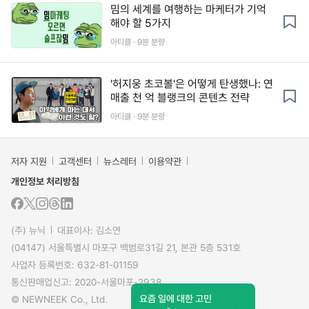
밈의 세계를 여행하는 마케터가 기억
해야 할 5가지
아티클 · 9분 분량
'허지웅 초코볼'은 어떻게 탄생했나: 연
매출 천 억 블랭크의 콘텐츠 전략
아티클 · 9분 분량
저자 지원
고객센터
뉴스레터
이용약관
개인정보 처리방침
(주) 뉴닉
대표이사: 김소연
(04147) 서울특별시 마포구 백범로31길 21, 본관 5층 531호
사업자 등록번호: 632-81-01159
통신판매업신고: 2020-서울마포-2938
요즘 일에 대한 고민
© NEWNEEK Co., Ltd.