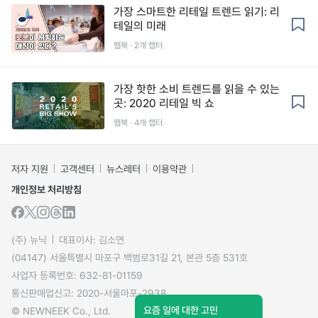
가장 스마트한 리테일 트렌드 읽기: 리
테일의 미래
웹북 · 2개 챕터
가장 핫한 소비 트렌드를 읽을 수 있는
곳: 2020 리테일 빅 쇼
웹북 · 4개 챕터
저자 지원
고객센터
뉴스레터
이용약관
개인정보 처리방침
(주) 뉴닉
대표이사: 김소연
(04147) 서울특별시 마포구 백범로31길 21, 본관 5층 531호
사업자 등록번호: 632-81-01159
통신판매업신고: 2020-서울마포-2938
요즘 일에 대한 고민
© NEWNEEK Co., Ltd.