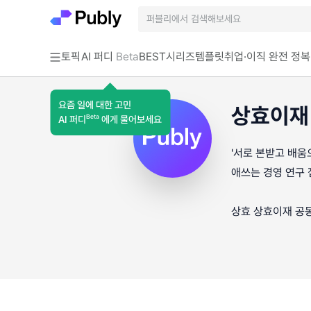
토픽
AI 퍼디
Beta
BEST
시리즈
템플릿
취업·이직 완전 정복
요즘 일에 대한 고민
상효이재
Beta
AI 퍼디
에게 물어보세요
'서로 본받고 배움
애쓰는 경영 연구 
상효 상효이재 공동