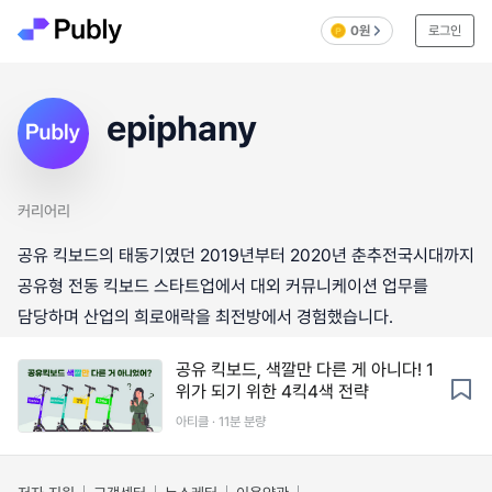
0원
로그인
epiphany
커리어리
공유 킥보드의 태동기였던 2019년부터 2020년 춘추전국시대까지
공유형 전동 킥보드 스타트업에서 대외 커뮤니케이션 업무를
담당하며 산업의 희로애락을 최전방에서 경험했습니다.
공유 킥보드, 색깔만 다른 게 아니다! 1
위가 되기 위한 4킥4색 전략
아티클 · 11분 분량