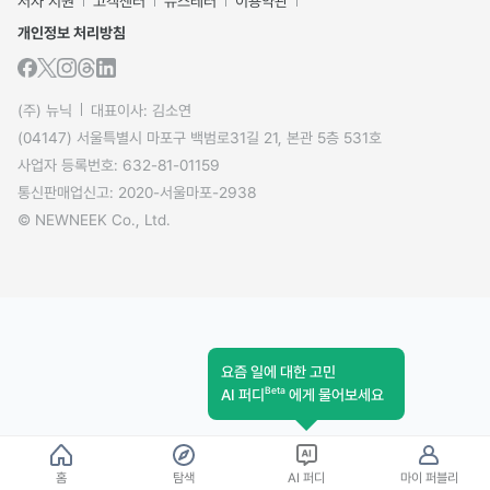
저자 지원
고객센터
뉴스레터
이용약관
개인정보 처리방침
(주) 뉴닉
대표이사: 김소연
(04147) 서울특별시 마포구 백범로31길 21, 본관 5층 531호
사업자 등록번호: 632-81-01159
통신판매업신고: 2020-서울마포-2938
© NEWNEEK Co., Ltd.
요즘 일에 대한 고민
Beta
AI 퍼디
에게 물어보세요
홈
탐색
AI 퍼디
마이 퍼블리