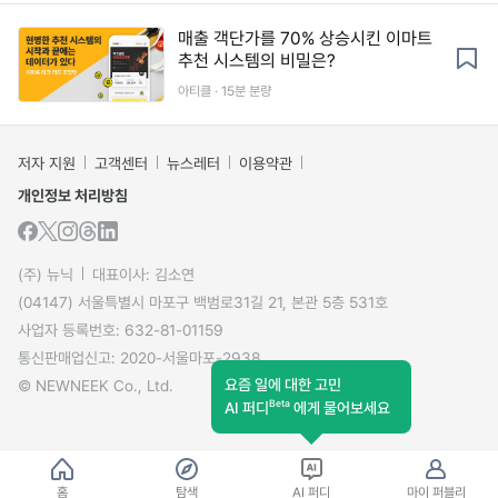
매출 객단가를 70% 상승시킨 이마트
추천 시스템의 비밀은?
아티클 · 15분 분량
저자 지원
고객센터
뉴스레터
이용약관
개인정보 처리방침
(주) 뉴닉
대표이사: 김소연
(04147) 서울특별시 마포구 백범로31길 21, 본관 5층 531호
사업자 등록번호: 632-81-01159
통신판매업신고: 2020-서울마포-2938
요즘 일에 대한 고민
© NEWNEEK Co., Ltd.
Beta
AI 퍼디
에게 물어보세요
홈
탐색
AI 퍼디
마이 퍼블리